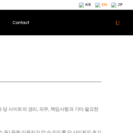
KR
EN
JP
Contact
lcome
Meet Our Brand
CEO’s Welcome
Meet Our Brand
Meet Our Brand
y
Products
Our History
Products
Products
ions & Awards
Contents
Certifications & Awards
Contents
Contents
i-angel News
Global
i-angel News
i-angel News
Brand
Shop Onlines
Meet Our Brand
Shop Onlines
Shop Onlines
와 당 사이트의 권리, 의무, 책임사항과 기타 필요한
Offline Stores
Products
Offline Stores
Offline Stores
소 등) 등을 이용자가 알 수 있도록 당 사이트의 초기