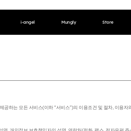
i-angel
Mungly
Store
s Welcome
CEO’s Welcome
Meet Our Brand
CEO’s Welcome
Meet Our Brand
CEO’s We
istory
Our History
Products
Our History
Products
Our Histor
fications & Awards
Certifications & Awards
Contents
Certifications & Awards
Contents
Certificat
l
Global
i-angel News
Global
i-angel News
Global
Our Brand
Meet Our Brand
Shop Onlines
Meet Our Brand
Shop Onlines
Meet Our 
 제공하는 모든 서비스(이하 “서비스”)의 이용조건 및 절차, 이용자
cts
Products
Offline Stores
Products
Offline Stores
Products
 성명, 개인정보 보호책임자의 성명, 연락처(전화, 팩스, 전자우편 주