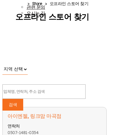
>
Store
>
오프라인 스토어 찾기
관련 문의
오시는 길
오프라인 스토어 찾기
검색
아이엔젤, 링크맘 마곡점
연락처
0507-1481-0354