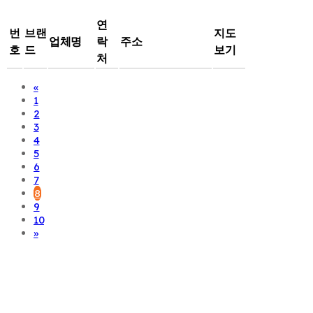
연
번
브랜
지도
업체명
락
주소
호
드
보기
처
«
1
2
3
4
5
6
7
8
9
10
»