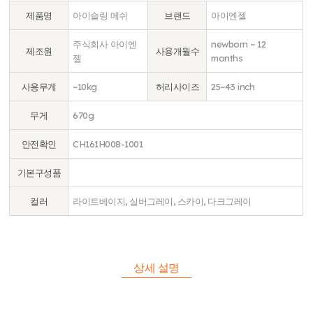
제품명
아이슬링 메쉬
브랜드
아이엔젤
주식회사 아이엔
newborn ~ 12
제조원
사용개월수
젤
months
사용무게
~10kg
허리사이즈
25~43 inch
무게
670g
안전확인
CH161H008-1001
기본구성품
컬러
라이트베이지, 실버그레이, 스카이, 다크그레이
상세 설명