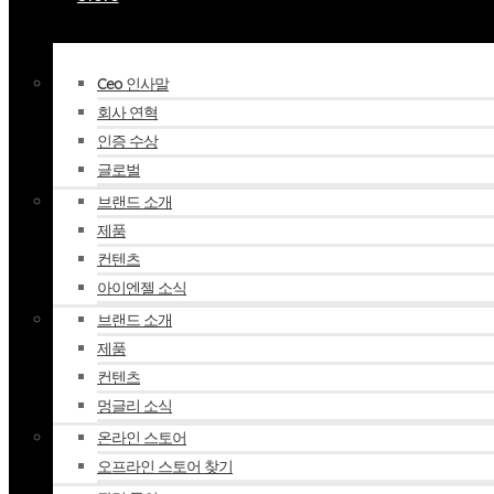
Ceo 인사말
회사 연혁
인증 수상
글로벌
브랜드 소개
제품
컨텐츠
아이엔젤 소식
브랜드 소개
제품
컨텐츠
멍글리 소식
온라인 스토어
오프라인 스토어 찾기