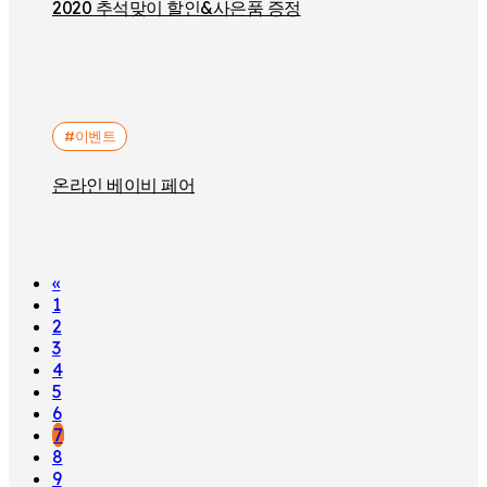
2020 추석맞이 할인&사은품 증정
#이벤트
온라인 베이비 페어
«
1
2
3
4
5
6
7
8
9