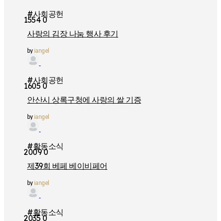
#사회공헌
1554
0
사랑의 김장 나눔 행사 후기
by
iangel
#사회공헌
1605
0
안산시 상록구청에 사랑의 쌀 기증
by
iangel
#활동소식
2009
0
제39회 베페 베이비페어
by
iangel
#활동소식
2035
0