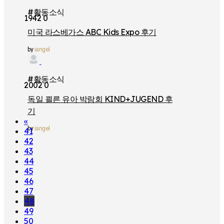
#활동소식
1942
0
미국 라스베가스 ABC Kids Expo 후기
by
iangel
#활동소식
2002
0
독일 쾰른 유아 박람회 KIND+JUGEND 후
기
«
by
iangel
41
42
43
44
45
46
47
48
49
50