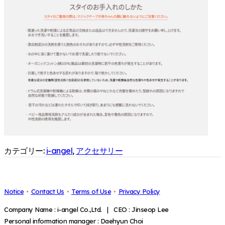
カテゴリー:
i-angel
,
アクセサリー
Notice
Contact Us
Terms of Use
Privacy Policy
Company Name : i-angel Co.,Ltd. | CEO : Jinseop Lee
Personal information manager : Daehyun Choi