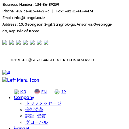
Business Number : 134-86-89239
Phone : +82 31-413-4472 ~3 | Fax : +82 31-413-4474
Email : info@i-angel.co.kr
Address : 10, Geongeon 2-gil, Sangnok-gu, Ansan-si, Gyeonggi-
do, Republic of Korea
COPYRIGHT ⓒ 2023 I-ANGEL. ALL RIGHTS RESERVED.
KR
EN
JP
Company
トップメッセージ
会社沿革
認証 · 受賞
グローバル
i-angel