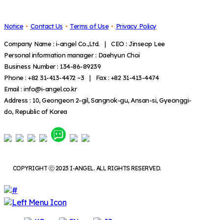
Notice
Contact Us
Terms of Use
Privacy Policy
Company Name : i-angel Co.,Ltd. | CEO : Jinseop Lee
Personal information manager : Daehyun Choi
Business Number : 134-86-89239
Phone : +82 31-413-4472 ~3 | Fax : +82 31-413-4474
Email : info@i-angel.co.kr
Address : 10, Geongeon 2-gil, Sangnok-gu, Ansan-si, Gyeonggi-
do, Republic of Korea
COPYRIGHT ⓒ 2023 I-ANGEL. ALL RIGHTS RESERVED.