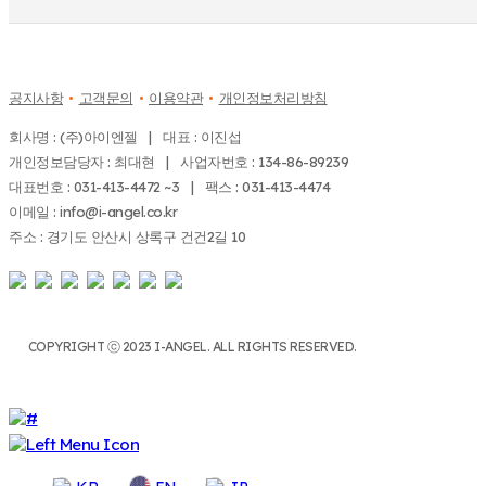
공지사항
고객문의
이용약관
개인정보처리방침
회사명 : (주)아이엔젤 | 대표 : 이진섭
개인정보담당자 : 최대현 | 사업자번호 : 134-86-89239
대표번호 : 031-413-4472 ~3 | 팩스 : 031-413-4474
이메일 : info@i-angel.co.kr
주소 : 경기도 안산시 상록구 건건2길 10
COPYRIGHT ⓒ 2023 I-ANGEL. ALL RIGHTS RESERVED.