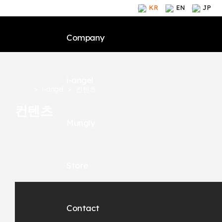
KR
EN
JP
Company
i-angel
Ceo 인사말
브랜드 소
>
i-angel
>
컨텐츠
컨텐츠
회사 연혁
제품
Mungly
Ceo 인사말
브랜드 소
인증 수상
컨텐츠
회사 연혁
제품
글로벌
아이엔젤 
Store
Ceo 인사말
브랜드 소
인증 수상
컨텐츠
온라인 스토어
관련 문의
회사 연혁
제품
글로벌
아이엔젤 
오프라인 스토어 찾기
오시는 길
Contact
Ceo 인사말
브랜드 소
인증 수상
컨텐츠