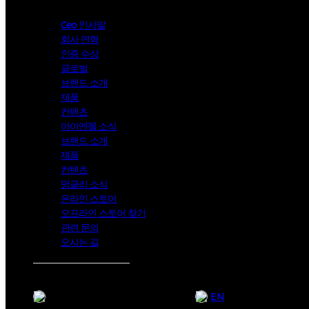
Ceo 인사말
회사 연혁
인증 수상
글로벌
브랜드 소개
제품
컨텐츠
아이엔젤 소식
브랜드 소개
제품
컨텐츠
멍글리 소식
온라인 스토어
오프라인 스토어 찾기
관련 문의
오시는 길
KR
EN