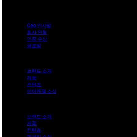
Company
Ceo 인사말
회사 연혁
인증 수상
글로벌
i-angel
브랜드 소개
제품
컨텐츠
아이엔젤 소식
Mungly
브랜드 소개
제품
컨텐츠
멍글리 소식