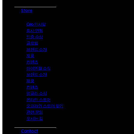
Store
Ceo 인사말
회사 연혁
인증 수상
글로벌
브랜드 소개
제품
컨텐츠
아이엔젤 소식
브랜드 소개
제품
컨텐츠
멍글리 소식
온라인 스토어
오프라인 스토어 찾기
관련 문의
오시는 길
Contact