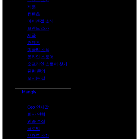
제품
컨텐츠
아이엔젤 소식
브랜드 소개
제품
컨텐츠
멍글리 소식
온라인 스토어
오프라인 스토어 찾기
관련 문의
오시는 길
Mungly
Ceo 인사말
회사 연혁
인증 수상
글로벌
브랜드 소개