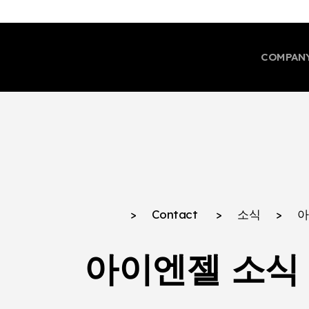
COMPAN
CEO
회사 
인증 
글로
>
Contact
>
소식
>
아
브랜드
아이엔젤 소식
제품
컨텐
멍글리