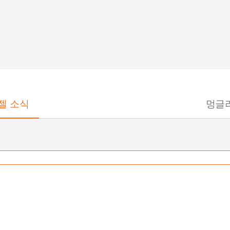
젤 소식
멍글