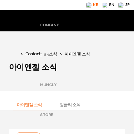
KR
EN
JP
COMPANY
>
Contact
CEO 인사말
>
소식
>
아이엔젤 소식
브랜드 소개
I-ANGEL
아이엔젤 소식
회사 연혁
제품
인증 수상
컨텐츠
CEO 인사말
브랜드 소개
MUNGLY
글로벌
아이엔젤 소식
회사 연혁
제품
온라인 스토어
관련 문의
아이엔젤 소식
멍글리 소식
인증 수상
컨텐츠
오프라인 스토어 찾기
오시는 길
CEO 인사말
브랜드 소개
STORE
글로벌
아이엔젤 소식
회사 연혁
제품
온라인 스토어
관련 문의