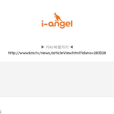
▶ 기사 바로가기 ◀
http://www.kns.tv/news/articleView.html?idxno=283328
침