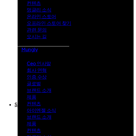
컨텐츠
제
멍글리 소식
온라인 스토어
품
오프라인 스토어 찾기
컨
관련 문의
오시는 길
텐
츠
Mungly
멍
Ceo 인사말
글
회사 연혁
리
인증 수상
글로벌
소
브랜드 소개
식
제품
컨텐츠
Store
아이엔젤 소식
온
브랜드 소개
제품
라
컨텐츠
인