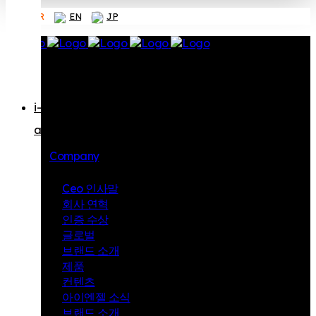
상
KR
EN
JP
글
로
벌
i-
angel
브
Company
랜
Ceo 인사말
드
회사 연혁
인증 수상
소
글로벌
개
브랜드 소개
제
제품
컨텐츠
품
아이엔젤 소식
컨
브랜드 소개