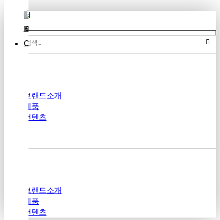
상품 검색
KR
EN
JP
Company
Ceo
인
i-gngel
사
브랜드소개
제품
말
컨텐츠
회
사
연
혁
Mungly
인
브랜드소개
증
제품
컨텐츠
수