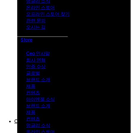
멍글리 소식
스
온라인 스토어
오프라인 스토어 찾기
토
관련 문의
어
오시는 길
오
Store
프
Ceo 인사말
라
회사 연혁
인
인증 수상
글로벌
스
브랜드 소개
토
제품
컨텐츠
어
아이엔젤 소식
찾
브랜드 소개
기
제품
컨텐츠
Contact
멍글리 소식
관
온라인 스토어