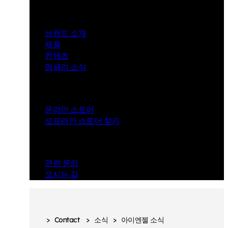
Mungly
브랜드 소개
제품
컨텐츠
멍글리 소식
Store
온라인 스토어
오프라인 스토어 찾기
Contact
관련 문의
오시는 길
>
Contact
>
소식
>
아이엔젤 소식