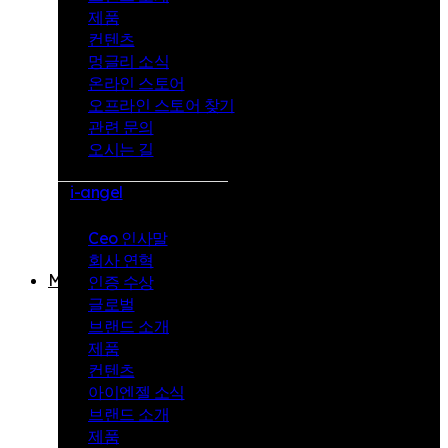
제품
텐
컨텐츠
츠
멍글리 소식
온라인 스토어
아
오프라인 스토어 찾기
이
관련 문의
오시는 길
엔
젤
i-angel
소
Ceo 인사말
식
회사 연혁
Mungly
인증 수상
글로벌
브
브랜드 소개
랜
제품
컨텐츠
드
아이엔젤 소식
소
브랜드 소개
제품
개